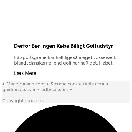
Derfor Bør Ingen Købe Billigt Golfudstyr
Få sportsgrene har haft ligeså meget vokseværk
blandt danskerne, end golf har haft det, i løbet...
Læs Mere
•
Mandigmann.com
•
Smodie.com
•
riiple.com
•
guidemojo.com
•
edbean.com
•
Copyright zoned.dk