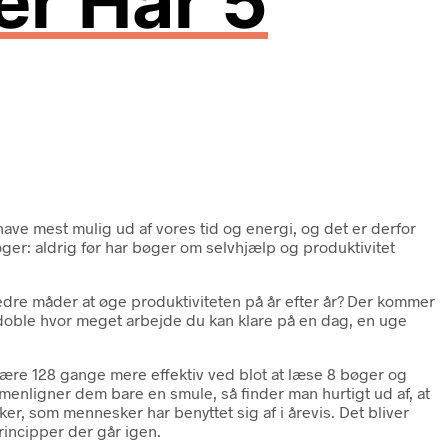
er Har 5
have mest mulig ud af vores tid og energi, og det er derfor
øger: aldrig før har bøger om selvhjælp og produktivitet
 bedre måder at øge produktiviteten på år efter år? Der kommer
tidoble hvor meget arbejde du kan klare på en dag, en uge
 være 128 gange mere effektiv ved blot at læse 8 bøger og
mmenligner dem bare en smule, så finder man hurtigt ud af, at
er, som mennesker har benyttet sig af i årevis. Det bliver
rincipper der går igen.