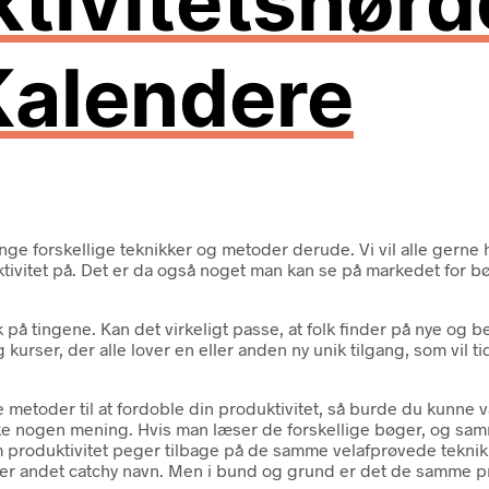
tivitetsnørd
Kalendere
nge forskellige teknikker og metoder derude. Vi vil alle gerne 
uktivitet på. Det er da også noget man kan se på markedet for b
k på tingene. Kan det virkeligt passe, at folk finder på nye og
kurser, der alle lover en eller anden ny unik tilgang, som vil 
e metoder til at fordoble din produktivitet, så burde du kunne
r ikke nogen mening. Hvis man læser de forskellige bøger, og sa
m produktivitet peger tilbage på de samme velafprøvede teknikk
eller andet catchy navn. Men i bund og grund er det de samme p