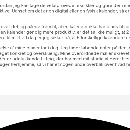
 hvordan jeg kan tage de velafprøvede teknikker og gøre dem en
ktive. Uanset om det er en digital eller en fysisk kalender, så 
over det, og nåede frem til, at en kalender ikke har plads ti
én kalender gør dig mere produktiv, er det så ikke muligt, at 
ere til mit liv. I dag er jeg sikker på, at 5 forskellige kalendere e
else af mine planer for i dag. Jeg tager løbende noter på den, 
eget konkret og overskuelig. Mine overordnede mål er skrevet
nder er udelukkende til ting, der har med mit studie at gøre: 
bruger herhjemme, så vi har et nogenlunde overblik over hvad h