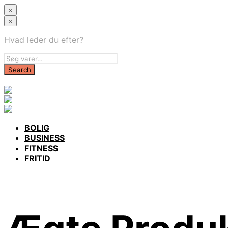
×
×
Hvad leder du efter?
BOLIG
BUSINESS
FITNESS
FRITID