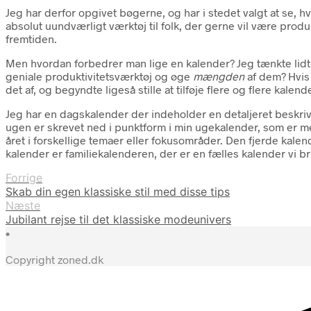
Jeg har derfor opgivet bøgerne, og har i stedet valgt at se,
absolut uundværligt værktøj til folk, der gerne vil være produ
fremtiden.
Men hvordan forbedrer man lige en kalender? Jeg tænkte lidt 
geniale produktivitetsværktøj og øge
mængden
af dem? Hvis 
det af, og begyndte ligeså stille at tilføje flere og flere kalend
Jeg har en dagskalender der indeholder en detaljeret beskriv
ugen er skrevet ned i punktform i min ugekalender, som er m
året i forskellige temaer eller fokusområder. Den fjerde kale
kalender er familiekalenderen, der er en fælles kalender vi 
Forrige
Skab din egen klassiske stil med disse tips
Næste
Jubilant rejse til det klassiske modeunivers
•
Copyright zoned.dk