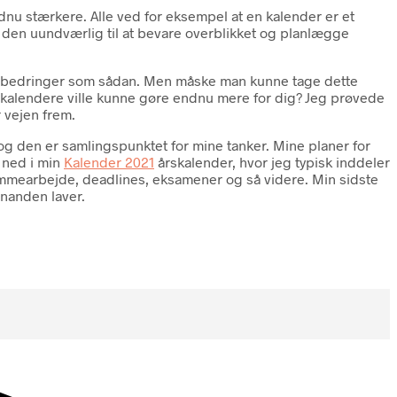
dnu stærkere. Alle ved for eksempel at en kalender er et
er den uundværlig til at bevare overblikket og planlægge
l forbedringer som sådan. Men måske man kunne tage dette
2 kalendere ville kunne gøre endnu mere for dig? Jeg prøvede
r vejen frem.
og den er samlingspunktet for mine tanker. Mine planer for
 ned i min
Kalender 2021
årskalender, hvor jeg typisk inddeler
hjemmearbejde, deadlines, eksamener og så videre. Min sidste
inanden laver.