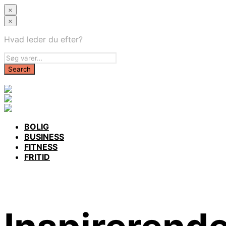
×
×
Hvad leder du efter?
BOLIG
BUSINESS
FITNESS
FRITID