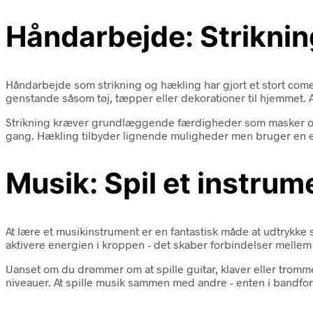
Håndarbejde: Strikni
Håndarbejde som strikning og hækling har gjort et stort comeb
genstande såsom tøj, tæpper eller dekorationer til hjemmet.
Strikning kræver grundlæggende færdigheder som masker og tek
gang. Hækling tilbyder lignende muligheder men bruger en enk
Musik: Spil et instrum
At lære et musikinstrument er en fantastisk måde at udtrykke 
aktivere energien i kroppen - det skaber forbindelser melle
Uanset om du drømmer om at spille guitar, klaver eller trommer
niveauer. At spille musik sammen med andre - enten i bandfor