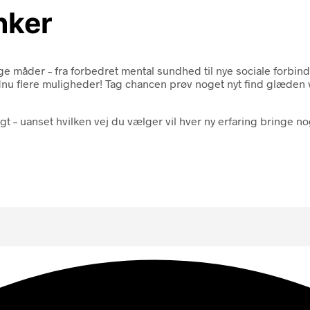
nker
e måder – fra forbedret mental sundhed til nye sociale forbind
nu flere muligheder! Tag chancen prøv noget nyt find glæden v
 – uanset hvilken vej du vælger vil hver ny erfaring bringe noge