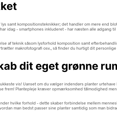
kket
f lys samt kompositionsteknikker; det handler om mere end blot
har idag – smartphones inkluderet – har næsten alle adgang ti
else af teknik såsom lysforhold komposition samt efterbehand
rtrætter makrofotografi osv., så finder du hurtigt dit personlig
Skab dit eget grønne ru
mukkeste vis! Uanset om du vælger indendørs planter urtehave 
okse frem! Plantepleje kræver opmærksomhed tålmodighed men
t under hvilke forhold – dette skaber forbindelse mellem menn
dan man bedst passer sine planter samtidig som man bidrager p