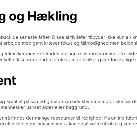
ng og Hækling
ack de seneste årtier. Disse aktiviteter tilbyder ikke kun en 
 At arbejde med garn kræver fokus og tålmodighed men belønni
nikker men der findes utallige ressourcer online - fra videoe
elt nål snarere end to strikkepinde hvilket giver forskellige
ent
sig kreativt på samtidig med man udvikler sine motoriske færdi
m mennesker uanset alder eller baggrund.
 så findes der mange ressourcer til rådighed; fra online tutoria
m eller blot som jam-sessions - kan også være utroligt givende