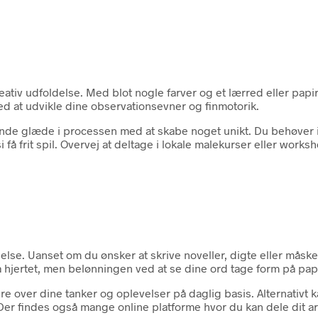
ativ udfoldelse. Med blot nogle farver og et lærred eller papir
d at udvikle dine observationsevner og finmotorik.
 finde glæde i processen med at skabe noget unikt. Du behøver 
asi få frit spil. Overvej at deltage i lokale malekurser eller wor
delse. Uanset om du ønsker at skrive noveller, digte eller måsk
a hjertet, men belønningen ved at se dine ord tage form på papi
 over dine tanker og oplevelser på daglig basis. Alternativt ka
. Der findes også mange online platforme hvor du kan dele dit