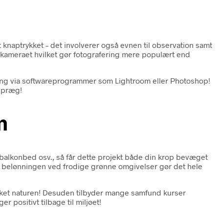
 knaptrykket – det involverer også evnen til observation samt
l kameraet hvilket gør fotografering mere populært end
ling via softwareprogrammer som Lightroom eller Photoshop!
e præg!
m
balkonbed osv., så får dette projekt både din krop bevæget
 belønningen ved frodige grønne omgivelser gør det hele
esket naturen! Desuden tilbyder mange samfund kurser
ositivt tilbage til miljøet!