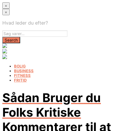
×
×
Hvad leder du efter?
BOLIG
BUSINESS
FITNESS
FRITID
Sådan Bruger du
Folks Kritiske
Kommentarer til at