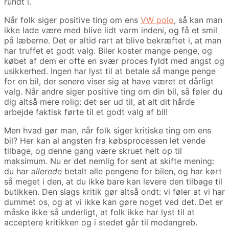
rundt i.
Når folk siger positive ting om ens
VW polo
, så kan man
ikke lade være med blive lidt varm indeni, og få et smil
på læberne. Det er altid rart at blive bekræftet i, at man
har truffet et godt valg. Biler koster mange penge, og
købet af dem er ofte en svær proces fyldt med angst og
usikkerhed. Ingen har lyst til at betale
så
mange penge
for en bil, der senere viser sig at have været et dårligt
valg. Når andre siger positive ting om din bil, så føler du
dig altså mere rolig: det ser ud til, at alt dit hårde
arbejde faktisk førte til et godt valg af bil!
Men hvad gør man, når folk siger kritiske ting om ens
bil? Her kan al angsten fra købsprocessen let vende
tilbage, og denne gang være skruet helt op til
maksimum. Nu er det nemlig for sent at skifte mening:
du har
allerede
betalt alle pengene for bilen, og har kørt
så meget i den, at du ikke bare kan levere den tilbage til
butikken. Den slags kritik gør altså ondt: vi føler at vi har
dummet os, og at vi ikke kan gøre noget ved det. Det er
måske ikke så underligt, at folk ikke har lyst til at
acceptere kritikken og i stedet går til modangreb.