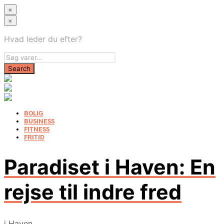
×
×
Hvad leder du efter?
BOLIG
BUSINESS
FITNESS
FRITID
Paradiset i Haven: En
rejse til indre fred
i
Haven