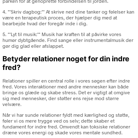
parken for at genoprette forbindelsen til jorden.
4. **Skriv dagbog:** At skrive ned dine tanker og følelser kan
være en terapeutisk proces, der hjælper dig med at
bearbejde hvad der foregår inde i dig.
5. **Lyt til musik:** Musik har kraften til at påvirke vores
humør dybtgående. Find sange eller instrumentalmusik der
gør dig glad eller afslappet.
Betyder relationer noget for din indre
fred?
Relationer spiller en central rolle i vores søgen efter indre
fred. Vores interaktioner med andre mennesker kan både
bringe os glæde og skabe stress. Det er vigtigt at omgive
sig med mennesker, der støtter ens rejse mod større
velvære.
Når vi har sunde relationer fyldt med kærlighed og støtte,
føler vi os mere trygge ved os selv; dette skaber et
fundament for indre fred. Omvendt kan toksiske relationer
dræne vores energi og skade vores mentale sundhed.