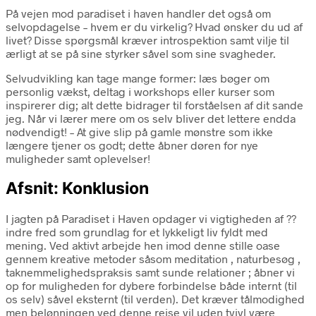
På vejen mod paradiset i haven handler det også om
selvopdagelse – hvem er du virkelig? Hvad ønsker du ud af
livet? Disse spørgsmål kræver introspektion samt vilje til
ærligt at se på sine styrker såvel som sine svagheder.
Selvudvikling kan tage mange former: læs bøger om
personlig vækst, deltag i workshops eller kurser som
inspirerer dig; alt dette bidrager til forståelsen af dit sande
jeg. Når vi lærer mere om os selv bliver det lettere endda
nødvendigt! – At give slip på gamle mønstre som ikke
længere tjener os godt; dette åbner døren for nye
muligheder samt oplevelser!
Afsnit: Konklusion
I jagten på Paradiset i Haven opdager vi vigtigheden af ??
indre fred som grundlag for et lykkeligt liv fyldt med
mening. Ved aktivt arbejde hen imod denne stille oase
gennem kreative metoder såsom meditation , naturbesøg ,
taknemmelighedspraksis samt sunde relationer ; åbner vi
op for muligheden for dybere forbindelse både internt (til
os selv) såvel eksternt (til verden). Det kræver tålmodighed
men belønningen ved denne rejse vil uden tvivl være