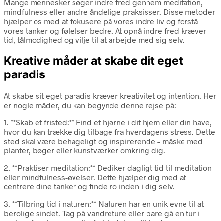
Mange mennesker søger indre fred gennem meditation,
mindfulness eller andre åndelige praksisser. Disse metoder
hjælper os med at fokusere på vores indre liv og forstå
vores tanker og følelser bedre. At opnå indre fred kræver
tid, tålmodighed og vilje til at arbejde med sig selv.
Kreative måder at skabe dit eget
paradis
At skabe sit eget paradis kræver kreativitet og intention. Her
er nogle måder, du kan begynde denne rejse på:
1. **Skab et fristed:** Find et hjørne i dit hjem eller din have,
hvor du kan trække dig tilbage fra hverdagens stress. Dette
sted skal være behageligt og inspirerende – måske med
planter, bøger eller kunstværker omkring dig.
2. **Praktiser meditation:** Dediker dagligt tid til meditation
eller mindfulness-øvelser. Dette hjælper dig med at
centrere dine tanker og finde ro inden i dig selv.
3. **Tilbring tid i naturen:** Naturen har en unik evne til at
berolige sindet. Tag på vandreture eller bare gå en tur i