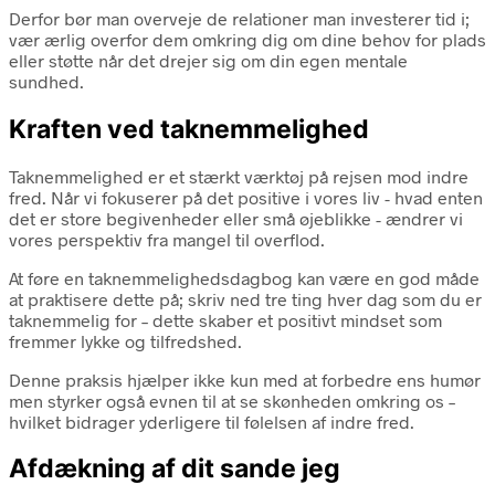
Derfor bør man overveje de relationer man investerer tid i;
vær ærlig overfor dem omkring dig om dine behov for plads
eller støtte når det drejer sig om din egen mentale
sundhed.
Kraften ved taknemmelighed
Taknemmelighed er et stærkt værktøj på rejsen mod indre
fred. Når vi fokuserer på det positive i vores liv - hvad enten
det er store begivenheder eller små øjeblikke - ændrer vi
vores perspektiv fra mangel til overflod.
At føre en taknemmelighedsdagbog kan være en god måde
at praktisere dette på; skriv ned tre ting hver dag som du er
taknemmelig for – dette skaber et positivt mindset som
fremmer lykke og tilfredshed.
Denne praksis hjælper ikke kun med at forbedre ens humør
men styrker også evnen til at se skønheden omkring os –
hvilket bidrager yderligere til følelsen af indre fred.
Afdækning af dit sande jeg