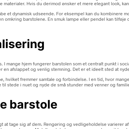
de materialer. Hvis du derimod ønsker et mere elegant look, ka
 skabe et dynamisk udseende. For eksempel kan du kombinere mo
n omkring barstolene. En smuk lampe eller pendel kan tilføje d
alisering
les. I mange hjem fungerer barstolen som et centralt punkt i soc
er en afslappet og venlig stemning. Det er et ideelt sted at nyd
ne, hvilket fremmer samtale og forbindelse. I en tid, hvor mang
 til stede i nuet og nyde de små stunder med venner og famili
e barstole
gtigt at tage sig af dem. Rengøring og vedligeholdelse varierer 