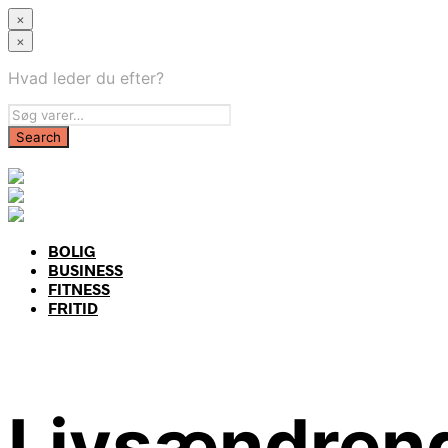
×
×
Hvad leder du efter?
BOLIG
BUSINESS
FITNESS
FRITID
Livsændrend