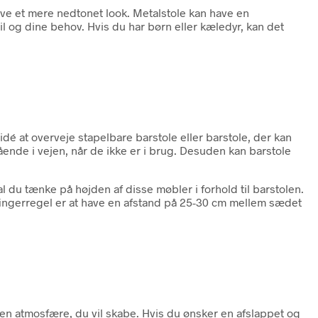
ve et mere nedtonet look. Metalstole kan have en
til og dine behov. Hvis du har børn eller kæledyr, kan det
dé at overveje stapelbare barstole eller barstole, der kan
ående i vejen, når de ikke er i brug. Desuden kan barstole
al du tænke på højden af disse møbler i forhold til barstolen.
fingerregel er at have en afstand på 25-30 cm mellem sædet
ken atmosfære, du vil skabe. Hvis du ønsker en afslappet og