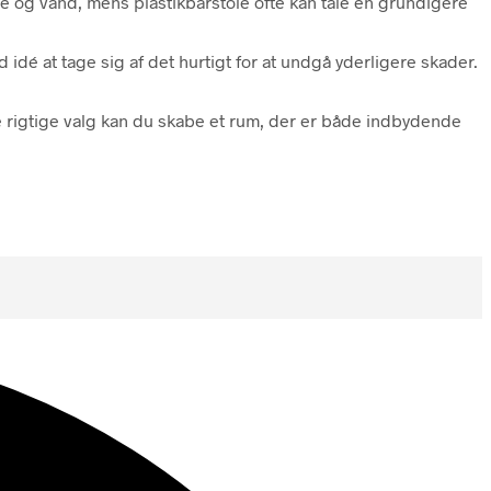
e og vand, mens plastikbarstole ofte kan tåle en grundigere
idé at tage sig af det hurtigt for at undgå yderligere skader.
de rigtige valg kan du skabe et rum, der er både indbydende