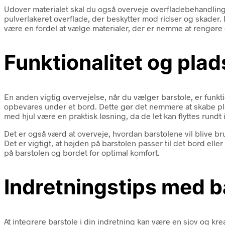
Udover materialet skal du også overveje overfladebehandlinge
pulverlakeret overflade, der beskytter mod ridser og skader. D
være en fordel at vælge materialer, der er nemme at rengøre
Funktionalitet og pla
En anden vigtig overvejelse, når du vælger barstole, er funkt
opbevares under et bord. Dette gør det nemmere at skabe plads
med hjul være en praktisk løsning, da de let kan flyttes rundt
Det er også værd at overveje, hvordan barstolene vil blive bru
Det er vigtigt, at højden på barstolen passer til det bord 
på barstolen og bordet for optimal komfort.
Indretningstips med b
At integrere barstole i din indretning kan være en sjov og k