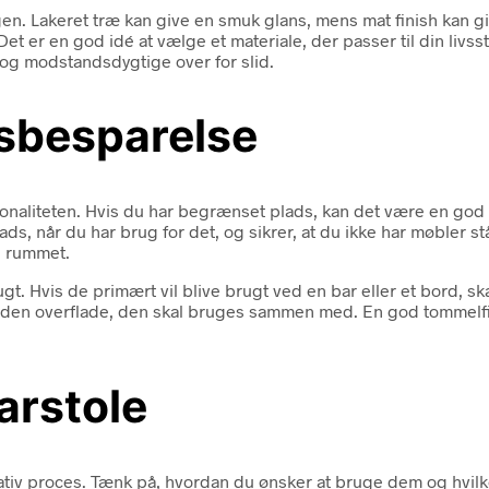
n. Lakeret træ kan give en smuk glans, mens mat finish kan gi
et er en god idé at vælge et materiale, der passer til din livss
 og modstandsdygtige over for slid.
dsbesparelse
ionaliteten. Hvis du har begrænset plads, kan det være en god i
, når du har brug for det, og sikrer, at du ikke har møbler st
 i rummet.
gt. Hvis de primært vil blive brugt ved en bar eller et bord, sk
eller den overflade, den skal bruges sammen med. En god tommel
arstole
reativ proces. Tænk på, hvordan du ønsker at bruge dem og hvil