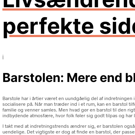
perfekte si
i
Barstolen: Mere end b
Barstole har i årtier været en uundgåelig del af indretninge
socialisere på. Når man træder ind i et rum, kan en barstol ti
familie og venner samles. Men hvad gør en barstol til den ri
indbydende atmosfære, hvor folk føler sig godt tilpas og har l
I takt med at indretningstrends ændrer sig, er barstolen også
uendelige. Det vigtigste er dog at finde en barstol, der pass