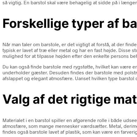
så vigtig. En barstol skal være behagelig at sidde på i længe
Forskellige typer af b
Når man taler om barstole, er det vigtigt at forstå, at der fin
typisk er lavet af træ eller metal og har en fast højde. Disse
mulighed for at tilpasse højden efter den enkelte persons beh
Du kan også finde barstole med rygstøtte, hvilket kan være en 
underholder gæster. Desuden findes der barstole med polstre
afslappet og elegant atmosfære. Uanset hvilken type barstol du 
Valg af det rigtige mat
Materialet i en barstol spiller en afgørende rolle i både udse
atmosfære, som mange mennesker værdsætter. Metal, derimod, 
findes også barstole lavet af plastik, som kan være en farv