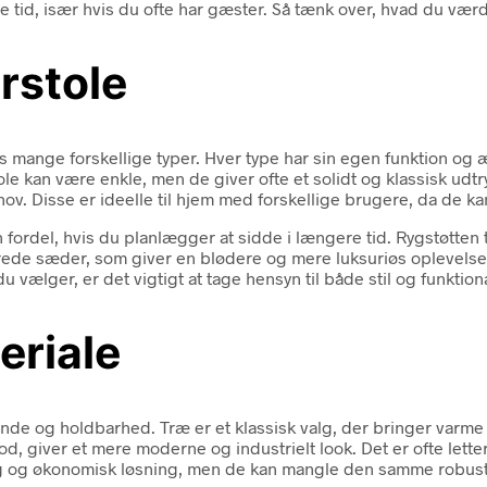
re tid, især hvis du ofte har gæster. Så tænk over, hvad du vær
arstole
des mange forskellige typer. Hver type har sin egen funktion og 
 stole kan være enkle, men de giver ofte et solidt og klassisk u
ov. Disse er ideelle til hjem med forskellige brugere, da de ka
fordel, hvis du planlægger at sidde i længere tid. Rygstøtten t
de sæder, som giver en blødere og mere luksuriøs oplevelse. 
vælger, er det vigtigt at tage hensyn til både stil og funktiona
eriale
ende og holdbarhed. Træ er et klassisk valg, der bringer varme o
giver et mere moderne og industrielt look. Det er ofte letter
erig og økonomisk løsning, men de kan mangle den samme robust