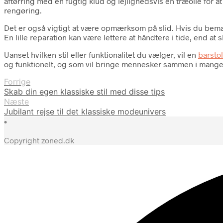
aftørring med en fugtig klud og lejlighedsvis en træolie for
rengøring.
Det er også vigtigt at være opmærksom på slid. Hvis du bemærke
En lille reparation kan være lettere at håndtere i tide, end at 
Uanset hvilken stil eller funktionalitet du vælger, vil en
barstol
og funktionelt, og som vil bringe mennesker sammen i mange
Forrige
Skab din egen klassiske stil med disse tips
Næste
Jubilant rejse til det klassiske modeunivers
•
Copyright zoned.dk