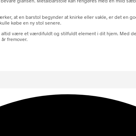
 at bevare glansen. Metalbarstole kan rengøres med en mild sæb
r, at en barstol begynder at knirke eller vakle, er det en god 
skulle købe en ny stol senere.
altid være et værdifuldt og stilfuldt element i dit hjem. Med 
 år fremover.