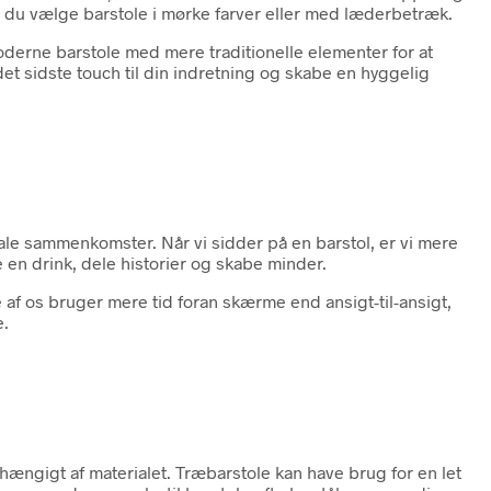
n du vælge barstole i mørke farver eller med læderbetræk.
derne barstole med mere traditionelle elementer for at
et sidste touch til din indretning og skabe en hyggelig
iale sammenkomster. Når vi sidder på en barstol, er vi mere
e en drink, dele historier og skabe minder.
e af os bruger mere tid foran skærme end ansigt-til-ansigt,
e.
afhængigt af materialet. Træbarstole kan have brug for en let