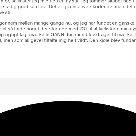
for, så kaster jeg mig ud i en ny stil. Jeg tømmer skabet ned 
g stadig godt kan lide. Det er grænseoverskridende, men det er j
e stil.
igennem møllen mange gange nu, og jeg har fundet en ganske le
lle altså finde noget der startede med ?G? til at kickstarte min n
ig rigtigt lagt mærke til GANNI før, men blev draget til mærket
l, men som alligevel tiltalte mig helt vildt. Den kjole blev funda