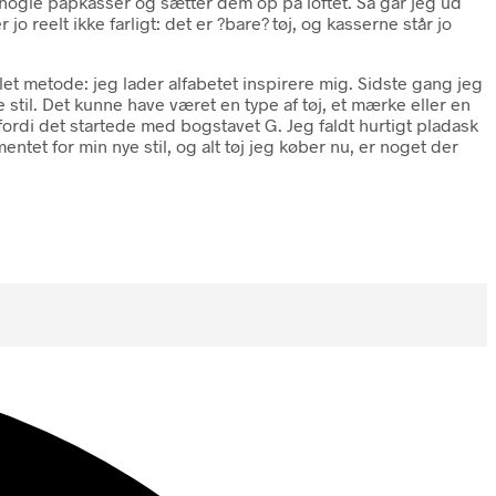
i nogle papkasser og sætter dem op på loftet. Så går jeg ud
o reelt ikke farligt: det er ?bare? tøj, og kasserne står jo
t metode: jeg lader alfabetet inspirere mig. Sidste gang jeg
ye stil. Det kunne have været en type af tøj, et mærke eller en
 fordi det startede med bogstavet G. Jeg faldt hurtigt pladask
mentet for min nye stil, og alt tøj jeg køber nu, er noget der