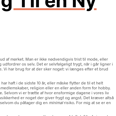
g Til en Ny
 ud af mørket. Man er ikke nødvendigvis trist til mode, eller
dfordrer os selv. Det er selvfølgeligt trygt, når i går ligner i
 Vi har brug for at der sker noget: vi længes efter et brud
 haft i de sidste 10 år, eller måske flytter de til et helt
smedlemskaber, religion eller en eller anden form for hobby.
. Selvom vi er trætte af hvor ensformige dagene i vores liv
 usikkerhed er noget der giver frygt og angst. Det kræver altså
 selvom du påtager dig en
minimal
risiko. For mig at se er en