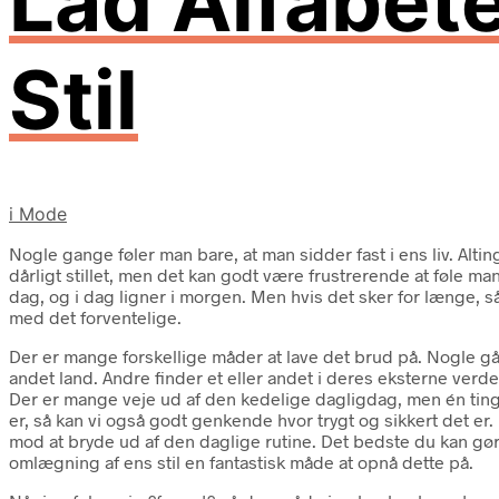
Lad Alfabete
Stil
i
Mode
Nogle gange føler man bare, at man sidder fast i ens liv. Altin
dårligt stillet, men det kan godt være frustrerende at føle man 
dag, og i dag ligner i morgen. Men hvis det sker for længe, s
med det forventelige.
Der er mange forskellige måder at lave det brud på. Nogle går al
andet land. Andre finder et eller andet i deres eksterne ver
Der er mange veje ud af den kedelige dagligdag, men én ting h
er, så kan vi også godt genkende hvor trygt og sikkert det er.
mod at bryde ud af den daglige rutine. Det bedste du kan gør
omlægning af ens stil en fantastisk måde at opnå dette på.