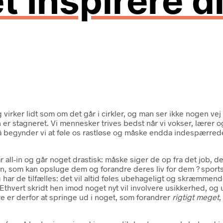
t Inspirere di
g virker lidt som om det går i cirkler, og man ser ikke nogen vej
er stagneret. Vi mennesker trives bedst når vi vokser, lærer og u
å begynder vi at føle os rastløse og måske endda indespærrede.
l-in og går noget drastisk: måske siger de op fra det job, de har
den, som kan opsluge dem og forandre deres liv for dem ? sport
ar de tilfælles: det vil altid føles ubehageligt og skræmmende
 Ethvert skridt hen imod noget nyt vil involvere usikkerhed, og
e er derfor at springe ud i noget, som forandrer
rigtigt meget
,