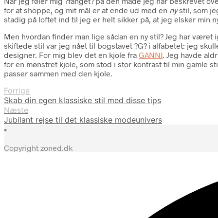
Når jeg føler mig ?fanget? på den måde jeg har beskrevet oven
for at shoppe, og mit mål er at ende ud med en
ny
stil, som je
stadig på loftet ind til jeg er helt sikker på, at jeg elsker min ny
Men hvordan finder man lige sådan en ny stil? Jeg har været 
skiftede stil var jeg nået til bogstavet ?G? i alfabetet: jeg sku
designer. For mig blev det en kjole fra
GANNI
. Jeg havde aldr
for en mønstret kjole, som stod i stor kontrast til min gamle sti
passer sammen med den kjole.
Forrige
Skab din egen klassiske stil med disse tips
Næste
Jubilant rejse til det klassiske modeunivers
•
Copyright zoned.dk