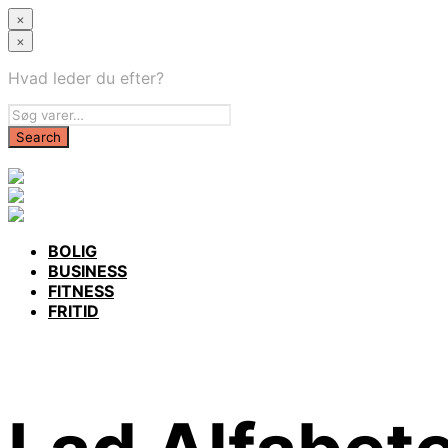
×
×
Hvad leder du efter?
BOLIG
BUSINESS
FITNESS
FRITID