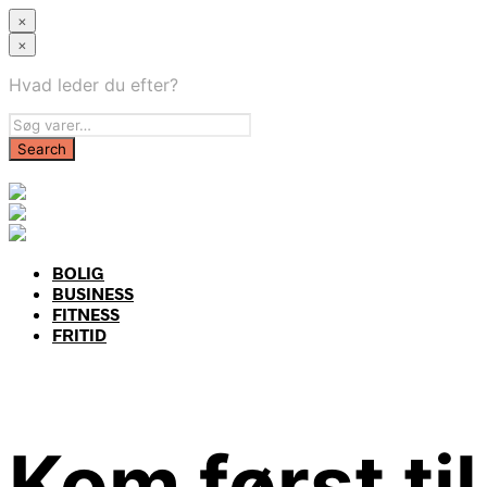
×
×
Hvad leder du efter?
BOLIG
BUSINESS
FITNESS
FRITID
Kom først til