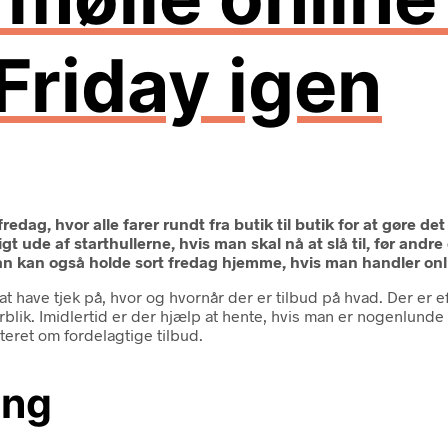
 Friday igen
dag, hvor alle farer rundt fra butik til butik for at gøre det
t ude af starthullerne, hvis man skal nå at slå til, før andr
an kan også holde sort fredag hjemme, hvis man handler onl
 at have tjek på, hvor og hvornår der er tilbud på hvad. Der e
rblik. Imidlertid er der hjælp at hente, hvis man er nogenlund
teret om fordelagtige tilbud.
ing