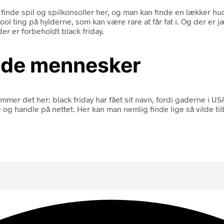
nde spil og spilkonsoller her, og man kan finde en lækker hudc
l ting på hylderne, som kan være rare at får fat i. Og der er j
er er forbeholdt black friday.
ende mennesker
kommer det her: black friday har fået sit navn, fordi gaderne i 
og handle på nettet. Her kan man nemlig finde lige så vilde til