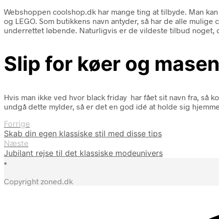
Webshoppen coolshop.dk har mange ting at tilbyde. Man kan fi
og LEGO. Som butikkens navn antyder, så har de alle mulige coo
underrettet løbende. Naturligvis er de vildeste tilbud noget, d
Slip for køer og mas
Hvis man ikke ved hvor black friday har fået sit navn fra, så 
undgå dette mylder, så er det en god idé at holde sig hjemme 
Forrige
Skab din egen klassiske stil med disse tips
Næste
Jubilant rejse til det klassiske modeunivers
•
Copyright zoned.dk