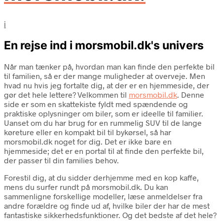
i
En rejse ind i morsmobil.dk's univers
Når man tænker på, hvordan man kan finde den perfekte bil
til familien, så er der mange muligheder at overveje. Men
hvad nu hvis jeg fortalte dig, at der er en hjemmeside, der
gør det hele lettere? Velkommen til
morsmobil.dk
. Denne
side er som en skattekiste fyldt med spændende og
praktiske oplysninger om biler, som er ideelle til familier.
Uanset om du har brug for en rummelig SUV til de lange
køreture eller en kompakt bil til bykørsel, så har
morsmobil.dk noget for dig. Det er ikke bare en
hjemmeside; det er en portal til at finde den perfekte bil,
der passer til din families behov.
Forestil dig, at du sidder derhjemme med en kop kaffe,
mens du surfer rundt på morsmobil.dk. Du kan
sammenligne forskellige modeller, læse anmeldelser fra
andre forældre og finde ud af, hvilke biler der har de mest
fantastiske sikkerhedsfunktioner. Og det bedste af det hele?