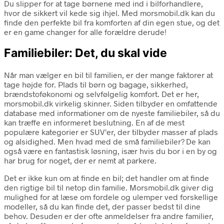
Du slipper for at tage børnene med ind i bilforhandlere,
hvor de sikkert vil kede sig ihjel. Med morsmobil.dk kan du
finde den perfekte bil fra komforten af din egen stue, og det
er en game changer for alle forældre derude!
Familiebiler: Det, du skal vide
Når man vælger en bil til familien, er der mange faktorer at
tage højde for. Plads til børn og bagage, sikkerhed,
brændstoføkonomi og selvfølgelig komfort. Det er her,
morsmobil.dk virkelig skinner. Siden tilbyder en omfattende
database med informationer om de nyeste familiebiler, så du
kan træffe en informeret beslutning. En af de mest
populære kategorier er SUV'er, der tilbyder masser af plads
og alsidighed. Men hvad med de små familiebiler? De kan
også være en fantastisk løsning, især hvis du bor i en by og
har brug for noget, der er nemt at parkere.
Det er ikke kun om at finde en bil; det handler om at finde
den rigtige bil til netop din familie. Morsmobil.dk giver dig
mulighed for at læse om fordele og ulemper ved forskellige
modeller, så du kan finde det, der passer bedst til dine
behov. Desuden er der ofte anmeldelser fra andre familier,