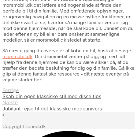
morsmobil.dk det lettere end nogensinde at finde den
perfekte bil til din familie. Med omfattende oplysninger,
brugervenlig navigation og en masse nyttige funktioner, er
det ikke svært at se, hvorfor så mange familier vender sig
mod denne hjemmeside, når de skal købe bil. Uanset om du
leder efter en ny bil eller bare ønsker at sammenligne
modeller, så er morsmobil.dk stedet at starte.
Så næste gang du overvejer at købe en bil, husk at besøge
morsmobil.dk
. Din drømmebil venter på dig, og med lidt
hjælp fra denne hjemmeside kan du være sikker på, at du
træffer den bedste beslutning for dig og din familie. Gå ikke
glip af denne fantastiske ressource – dit næste eventyr på
vejene starter her!
Forrige
Skab din egen klassiske stil med disse tips
Næste
Jubilant rejse til det klassiske modeunivers
•
Copyright zoned.dk