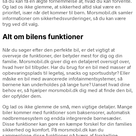
så du kan få en ægte fornemmelse af, hvad du kan forvente.
Og lad os ikke glemme, at sikkerhed altid skal være en
prioritet, især når det kommer til børn. Morsmobil.dk samler
informationer om sikkerhedsvurderinger, så du kan være
tryg ved dit valg.
Alt om bilens funktioner
Når du søger efter den perfekte bil, er det vigtigt at
overveje de funktioner, der betyder mest for dig og din
familie. Morsmobil.dk giver dig en detaljeret oversigt over,
hvad hver bil tilbyder. Har du brug for en bil med masser af
opbevaringsplads til legetøj, snacks og sportsudstyr? Eller
måske en bil med avancerede infotainmentsystemer, så
børnene kan underholdes på lange ture? Uanset hvad dine
behov er, så hjælper morsmobil.dk dig med at finde den bil,
der opfylder dem.
Og lad os ikke glemme de små, men vigtige detaljer. Mange
biler kommer med funktioner som baksensorer, automatisk
nødbremsesystem og endda integrerede børnesæder.
Disse funktioner kan gøre en kæmpe forskel for din families
sikkerhed og komfort. På morsmobil.dk kan du
sammenligne disse funktioner på tværs af forskellige